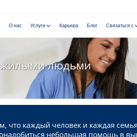
я
О нас
Услуги
Карьера
Блог
Связаться с
 пожилыми людьми
, что каждый человек и каждая семь
онадобиться небольшая помощь в вы