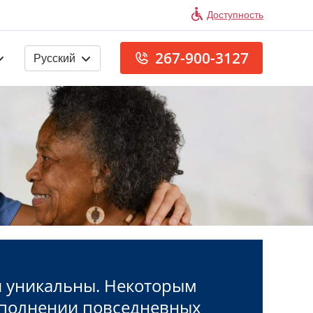
Доступность
267-900-3127
Русский
я уникальны. Некоторым
полнении повседневных