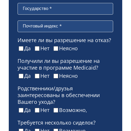
Государство
*
Почтовый индекс
*
Имеете ли вы разрешение на отказ?
Да
Нет
Неясно
Получили ли вы разрешение на
участие в программе Medicaid?
Да
Нет
Неясно
Родственники/друзья
заинтересованы в обеспечении
Вашего ухода?
Да
Нет
Возможно,
Требуется несколько сиделок?
Да
Нет
Возможно,