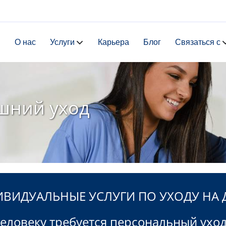
я
О нас
Услуги
Карьера
Блог
Связаться с
шний уход
ВИДУАЛЬНЫЕ УСЛУГИ ПО УХОДУ НА
еловеку требуется персональный уход