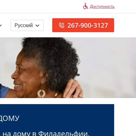
Доступность
267-900-3127
Русский
 ДОМУ
 на дому в Филадельфии,