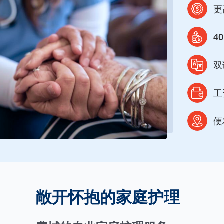
更
4
双
工
便
敞开怀抱的家庭护理