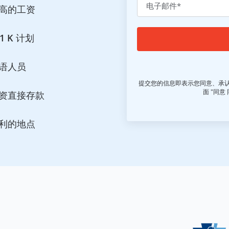
电子邮件
*
高的工资
01 K 计划
Alternative:
语人员
提交您的信息即表示您同意、承认
资直接存款
面 "同意 
利的地点