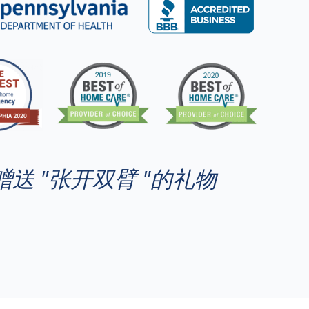
赠送 "张开双臂 "的礼物