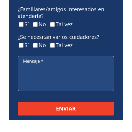
¿Familiares/amigos interesados en
atenderle?
Sí
No
Tal vez
¿Se necesitan varios cuidadores?
Sí
No
Tal vez
Mensaje
*
Por favor, deje este campo vacío.