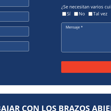
¿Se necesitan varios cu
Sí
No
Tal vez
Mensaje
*
Por favor, deje este ca
BAJAR CON LOS BRAZOS ABIE