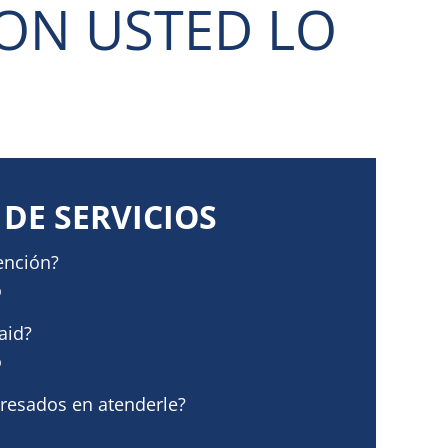
ON USTED LO
DE SERVICIOS
ención?
o
aid?
o
eresados en atenderle?