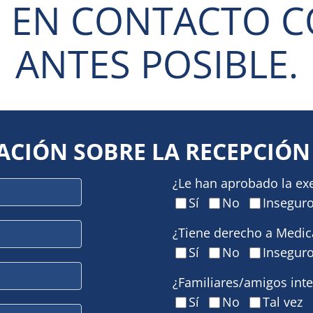
EN CONTACTO C
ANTES POSIBLE.
CIÓN SOBRE LA RECEPCIÓN 
¿Le han aprobado la ex
Sí
No
Insegur
¿Tiene derecho a Medic
Sí
No
Insegur
¿Familiares/amigos int
Sí
No
Tal vez