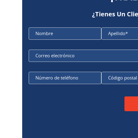
¿Tienes Un Cli
Nombre
Apellido*
Correo
electrónico
Número
de teléfono
Código
postal
Por favor, deje este campo vacío.