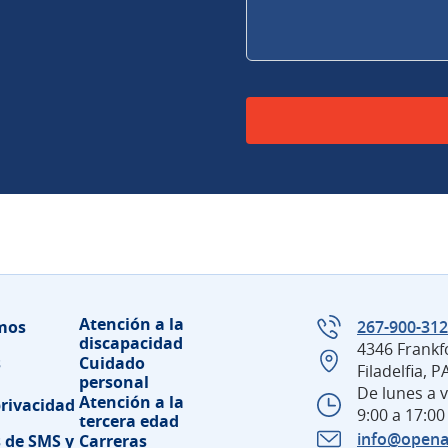
Por favor, deje este ca
Atención a la
mos
267-900-31
discapacidad
4346 Frankf
s
Cuidado
Filadelfia, 
personal
De lunes a v
Atención a la
privacidad
9:00 a 17:00
tercera edad
info@opena
 de SMS y
Carreras