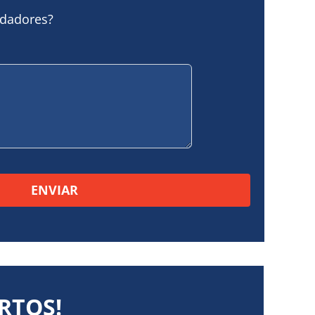
idadores?
mpo vacío.
RTOS!