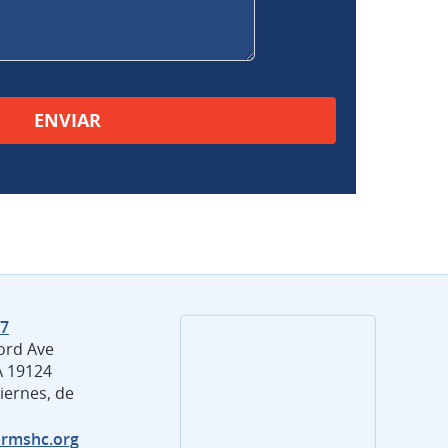
mpo vacío.
27
ord Ave
PA 19124
iernes, de
rmshc.org