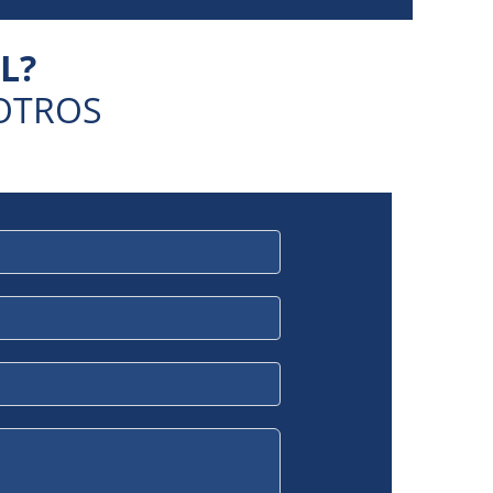
L?
OTROS