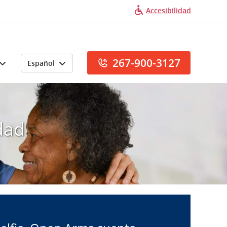
Accesibilidad
267-900-3127
Español
dad