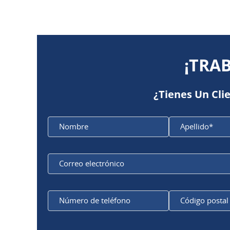
¡TRA
¿Tienes Un Cli
Nombre
Apellido*
Correo
electrónico
Número
de teléfono
Código
postal
Por favor, deje este campo vacío.