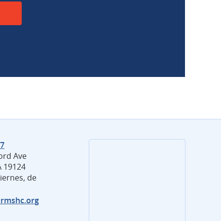
27
ord Ave
PA 19124
iernes, de
rmshc.org